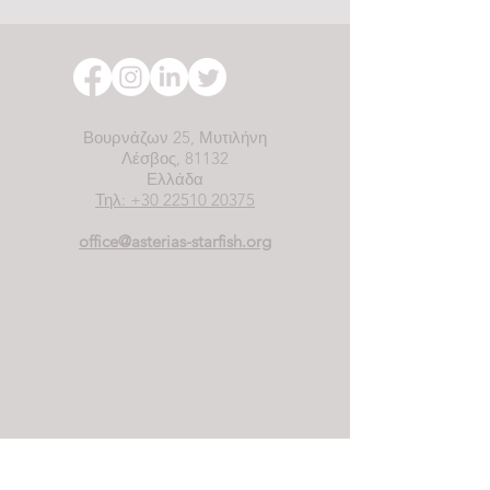
Βουρνάζων 25, Μυτιλήνη
Λέσβος, 81132
Ελλάδα
Τηλ: +30 22510 20375
office@asterias-starfish.org