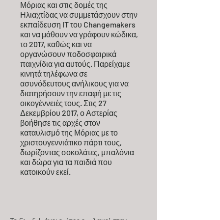
Μόριας και στις δομές της
Ηλιαχτίδας να συμμετάσχουν στην
εκπαίδευση IT του Changemakers
και να μάθουν να γράφουν κώδικα,
το 2017, καθώς και να
οργανώσουν ποδοσφαιρικά
παιχνίδια για αυτούς. Παρείχαμε
κινητά τηλέφωνα σε
ασυνόδευτους ανήλικους για να
διατηρήσουν την επαφή με τις
οικογέννειές τους. Στις 27
Δεκεμβρίου 2017, ο Αστερίας
βοήθησε τις αρχές στον
καταυλισμό της Μόριας με το
χριστουγεννιάτικο πάρτι τους,
δωρίζοντας σοκολάτες, μπαλόνια
και δώρα για τα παιδιά που
κατοικούν εκεί.