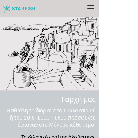
Η αρχή μας
Καθ 'όλη τη διάρκεια του καλοκαιριού
ή του 2015,
1.000 - 1.500
πρόσφυγες
έφταναν στο Μόλυβο κάθε μέρα.
Το ελληνικό νησί της Λέσβου έχει