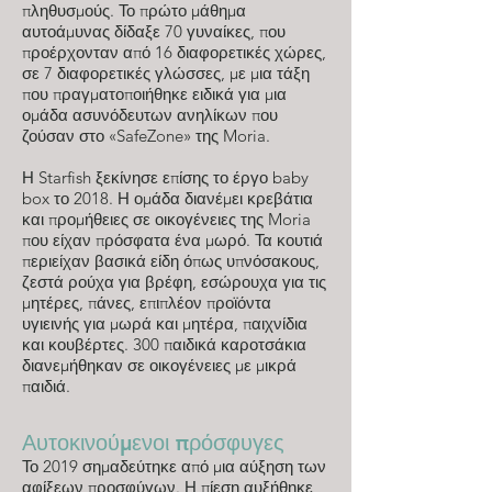
πληθυσμούς. Το πρώτο μάθημα
αυτοάμυνας δίδαξε 70 γυναίκες, που
προέρχονταν από 16 διαφορετικές χώρες,
σε 7 διαφορετικές γλώσσες, με μια τάξη
που πραγματοποιήθηκε ειδικά για μια
ομάδα ασυνόδευτων ανηλίκων που
ζούσαν στο «SafeZone» της Moria.
Η Starfish ξεκίνησε επίσης το έργο baby
box το 2018. Η ομάδα διανέμει κρεβάτια
και προμήθειες σε οικογένειες της Moria
που είχαν πρόσφατα ένα μωρό. Τα κουτιά
περιείχαν βασικά είδη όπως υπνόσακους,
ζεστά ρούχα για βρέφη, εσώρουχα για τις
μητέρες, πάνες, επιπλέον προϊόντα
υγιεινής για μωρά και μητέρα, παιχνίδια
και κουβέρτες. 300 παιδικά καροτσάκια
διανεμήθηκαν σε οικογένειες με μικρά
παιδιά.
Αυτοκινούμενοι πρόσφυγες
Το 2019 σημαδεύτηκε από μια αύξηση των
αφίξεων προσφύγων. Η πίεση αυξήθηκε