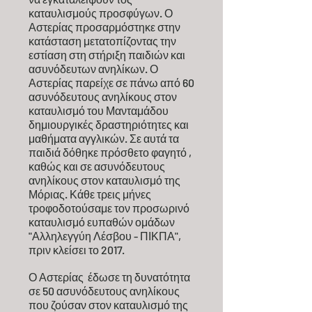
καταυλισμούς προσφύγων. Ο
Αστερίας προσαρμόστηκε στην
κατάσταση μετατοπίζοντας την
εστίαση στη στήριξη παιδιών και
ασυνόδευτων ανηλίκων. Ο
Αστερίας παρείχε σε πάνω από 60
ασυνόδευτους ανηλίκους στον
καταυλισμό του Μανταμάδου
δημιουργικές δραστηριότητες και
μαθήματα αγγλικών. Σε αυτά τα
παιδιά δόθηκε πρόσθετο φαγητό ,
καθώς και σε ασυνόδευτους
ανηλίκους στον καταυλισμό της
Μόριας. Κάθε τρεις μήνες
τροφοδοτούσαμε τον προσωρινό
καταυλισμό ευπαθών ομάδων
"Αλληλεγγύη Λέσβου - ΠΙΚΠΑ",
πριν κλείσει το 2017.
Ο Αστερίας έδωσε τη δυνατότητα
σε 50 ασυνόδευτους ανηλίκους
που ζούσαν στον καταυλισμό της