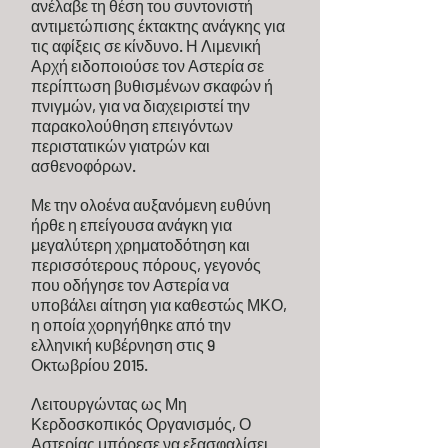
ανέλαβε τη θέση του συντονιστή
αντιμετώπισης έκτακτης ανάγκης για
τις αφίξεις σε κίνδυνο. Η Λιμενική
Αρχή ειδοποιούσε τον Αστερία σε
περίπτωση βυθισμένων σκαφών ή
πνιγμών, για να διαχειριστεί την
παρακολούθηση επειγόντων
περιστατικών γιατρών και
ασθενοφόρων.
Με την ολοένα αυξανόμενη ευθύνη
ήρθε η επείγουσα ανάγκη για
μεγαλύτερη χρηματοδότηση και
περισσότερους πόρους, γεγονός
που οδήγησε τον Αστερία να
υποβάλει αίτηση για καθεστώς ΜΚΟ,
η οποία χορηγήθηκε από την
ελληνική κυβέρνηση στις 9
Οκτωβρίου 2015.
Λειτουργώντας ως Μη
Κερδοσκοπικός Οργανισμός, Ο
Αστερίας μπόρεσε να εξασφαλίσει