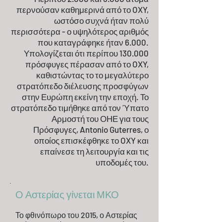
περνούσαν καθημερινά από το OXY,
ωστόσο συχνά ήταν πολύ
περισσότερα - ο υψηλότερος αριθμός
που καταγράφηκε ήταν 6.000.
Υπολογίζεται ότι περίπου 130.000
πρόσφυγες πέρασαν από το OXY,
καθιστώντας το το μεγαλύτερο
στρατόπεδο διέλευσης προσφύγων
στην Ευρώπη εκείνη την εποχή. Το
στρατόπεδο τιμήθηκε από τον Ύπατο
Αρμοστή του ΟΗΕ για τους
Πρόσφυγες, Antonio Guterres, ο
οποίος επισκέφθηκε το OXY και
επαίνεσε τη λειτουργία και τις
υποδομές του.
Ο Αστερίας γίνεται ΜΚΟ
Το φθινόπωρο του 2015, ο Αστερίας