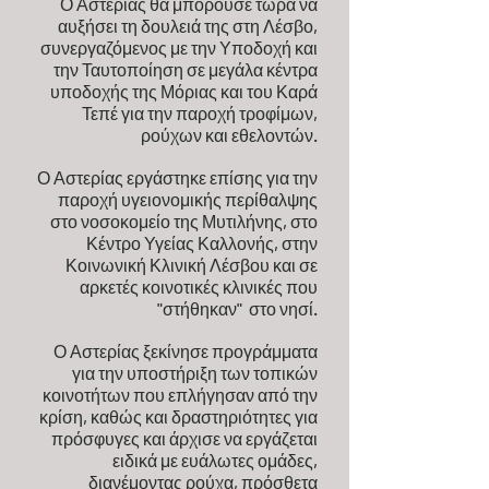
Ο Αστερίας θα μπορούσε τώρα να
αυξήσει τη δουλειά της στη Λέσβο,
συνεργαζόμενος με την Υποδοχή και
την Ταυτοποίηση σε μεγάλα κέντρα
υποδοχής της Μόριας και του Καρά
Τεπέ για την παροχή τροφίμων,
ρούχων και εθελοντών.
Ο Αστερίας εργάστηκε επίσης για την
παροχή υγειονομικής περίθαλψης
στο νοσοκομείο της Μυτιλήνης, στο
Κέντρο Υγείας Καλλονής, στην
Κοινωνική Κλινική Λέσβου και σε
αρκετές κοινοτικές κλινικές που
"στήθηκαν" στο νησί.
Ο Αστερίας ξεκίνησε προγράμματα
για την υποστήριξη των τοπικών
κοινοτήτων που επλήγησαν από την
κρίση, καθώς και δραστηριότητες για
πρόσφυγες και άρχισε να εργάζεται
ειδικά με ευάλωτες ομάδες,
διανέμοντας ρούχα, πρόσθετα