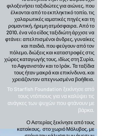
φιλοξενήσει ταξιδιώτες για αιώνες, που
έλκονται από το εκπληκτικό τοπίο, τις
χαλαρωτικές ιαματικές πηγές και τη
ρομαντική, ήρεμη ατμόσφαιρα. Από το
2010, ένα νέο είδος ταξιδιώτη άρχισε να
φτάνει: απελπισμένοι άνδρες, γυναίκες
και παιδιά, που φεύγουν από τον
πόλεμο, διώξεις και καταστροφές στις
χώρες καταγωγής τους, ιδίως στη Συρία,
το Αφγανιστάν και το Ιράκ. Τα ταξίδια
τους ήταν μακρά και επικίνδυνα, και
χρειάζονταν απεγνωσμένα βοήθεια.
Το Starfish Foundation ξεκίνησε από
τους ντόπιους για να καλύψει τις
ανάγκες των ψυχών που φτάνουν με
βάρκα.
Ο Αστερίας ξεκίνησε από τους
κατοίκους, στο χωριό Μόλυβος, με
στόχο την κάλυψη των άμεσων