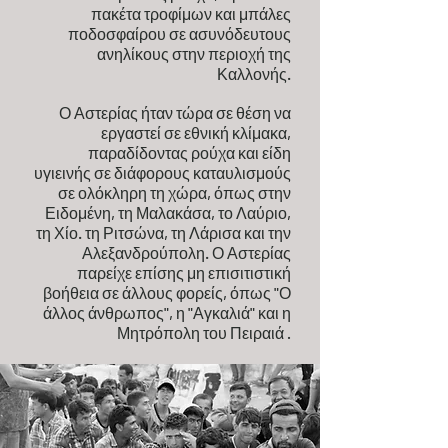
πακέτα τροφίμων και μπάλες
ποδοσφαίρου σε ασυνόδευτους
ανηλίκους στην περιοχή της
Καλλονής.
Ο Αστερίας ήταν τώρα σε θέση να
εργαστεί σε εθνική κλίμακα,
παραδίδοντας ρούχα και είδη
υγιεινής σε διάφορους καταυλισμούς
σε ολόκληρη τη χώρα, όπως στην
Ειδομένη, τη Μαλακάσα, το Λαύριο,
τη Χίο. τη Ριτσώνα, τη Λάρισα και την
Αλεξανδρούπολη. Ο Αστερίας
παρείχε επίσης μη επισιτιστική
βοήθεια σε άλλους φορείς, όπως "Ο
άλλος άνθρωπος", η "Αγκαλιά" και η
Μητρόπολη του Πειραιά
.