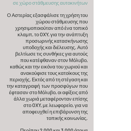
σε χώρο στάθμευσης αυτοκινήτων
Ο Αστερίας εξασφάλισε τη χρήση του
χώρου στάθμευσης που
χρησιμοποιούταν από ένα τοπικό
κλαμπ, το OXY, για την ανάπτυξη
προσωρινής κατασκήνωσης
υποδοχής και διέλευσης. Αυτό
βελτίωσε τις συνθήκες για αυτούς
που κατέφθαναν στον Μόλυβο,
καθώς και την εικόνα του χωριού και
ανακούφισε τους κατοίκους της
περιοχής. Εκτός από τη στέγαση και
την καταγραφή των προσφύγων που
έφτασαν στο Μόλυβο, οι αφίξεις από
άλλα χωριά μεταφέρονταν επίσης
στο OXY, με λεωφορείο, για να
αποφευχθεί η επιβάρυνση της
τοπικής κοινωνίας.
Περίπου 2.000 και 3.000 άτομα